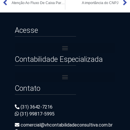
Atenção Ao Fluxo De Caixa Para As Empresas Que Querem Crescer
A importância do CNPJ
Acesse
Contabilidade Especializada
Contato
Imposto sobre Transmissão Causa Mortis e Doação
(31) 3642-7216
(31) 99817-5995
comercial@vhcontabilidadeconsultiva.com.br